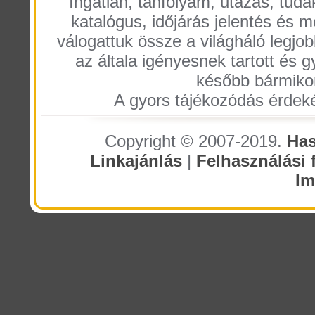
Ingatlan, tanfolyam, utazás, tuda
katalógus, időjárás jelentés és
válogattuk össze a világháló legjobb 
az általa igényesnek tartott és g
később bármiko
A gyors tájékozódás érdeké
Copyright © 2007-2019.
Has
Linkajánlás
|
Felhasználási f
I