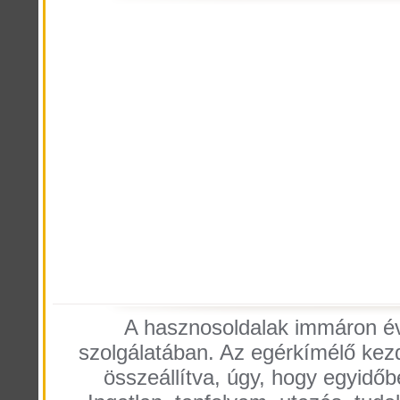
A hasznosoldalak immáron éve
szolgálatában. Az egérkímélő kezdő
összeállítva, úgy, hogy egyidőb