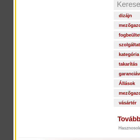
Kerese
dizájn
mezőgazd
fogbeülte
szolgálta
kategória
takarítás
garanciáv
Állások
mezőgaz
vásártér
Tovább
Hasznosold