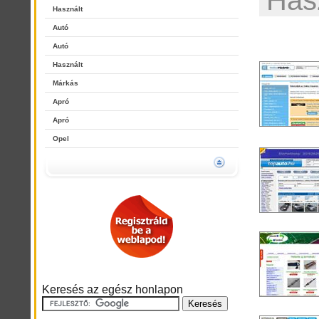
Has
Használt
Autó
Autó
Használt
Márkás
Apró
Apró
Opel
Keresés az egész honlapon