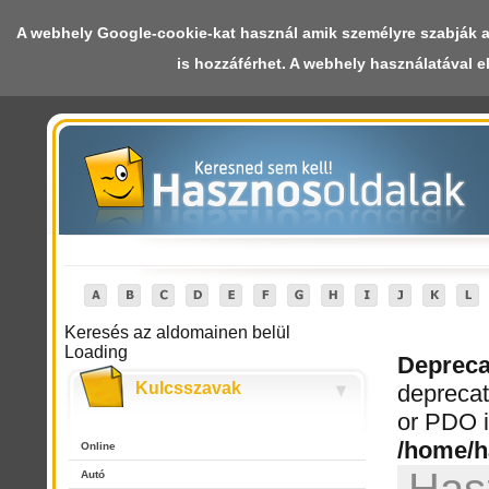
A webhely Google-cookie-kat használ amik személyre szabják a 
Deprecated
: mysql_connect(): The mysql extension is deprecated and 
/home/hasznoso/public_html/index.php
on line
494
is hozzáférhet. A webhely használatával e
Keresés az aldomainen belül
Loading
Depreca
Kulcsszavak
deprecat
or PDO i
/home/h
Online
Autó